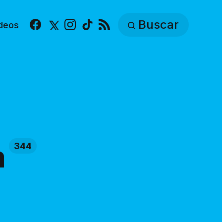
Buscar
deos
Facebook
X
Instagram
TikTok
RSS
a
344