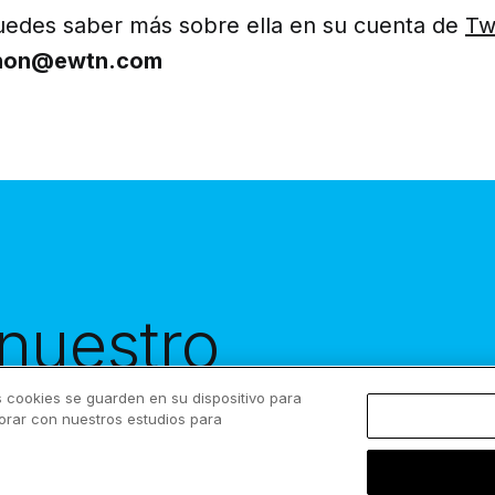
uedes saber más sobre ella en su cuenta de
Tw
hon@ewtn.com
 nuestro
cíbelo en tu
s cookies se guarden en su dispositivo para
borar con nuestros estudios para