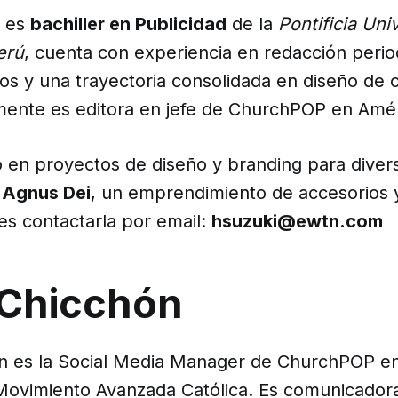
i es
bachiller en Publicidad
de la
Pontificia Uni
erú
, cuenta con experiencia en redacción perio
os y una trayectoria consolidada en diseño de 
lmente es editora en jefe de ChurchPOP en Amér
 en proyectos de diseño y branding para diver
e
Agnus Dei
, un emprendimiento de accesorios 
es contactarla por email:
hsuzuki@ewtn.com
 Chicchón
n es la Social Media Manager de ChurchPOP e
Movimiento Avanzada Católica. Es comunicador