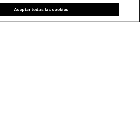
Aceptar todas las cookies
ChurchPOP Global
Privacidad
English
Política de
Privacidad
Español
Preferencias de