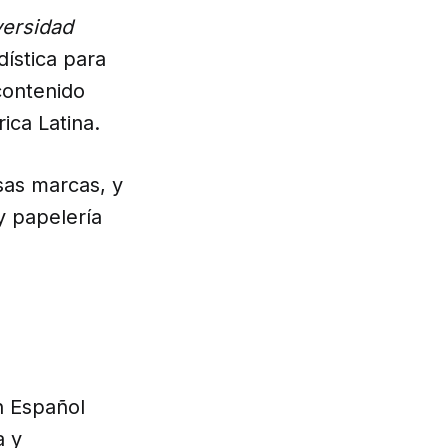
versidad
dística para
contenido
ica Latina.
sas marcas, y
y papelería
n Español
a y