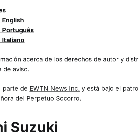
es
English
 Português
Italiano
mación acerca de los derechos de autor y distri
a de aviso
.
 parte de
EWTN News Inc.
y está bajo el patroc
ñora del Perpetuo Socorro.
i Suzuki