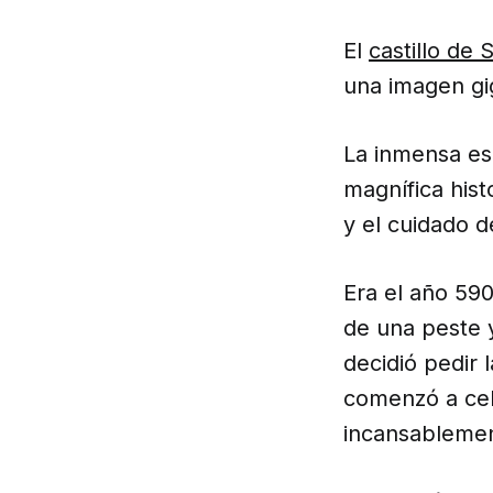
El
castillo de 
una imagen gi
La inmensa esc
magnífica hist
y el cuidado d
Era el año 59
de una peste y
decidió pedir 
comenzó a cel
incansablemen