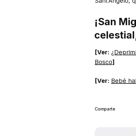
Sant’Angelo, qu
¡San Mig
celestia
[Ver:
¿Deprimi
Bosco
]
[Ver:
Bebé hab
Comparte