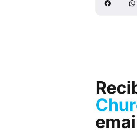
Reci
Chu
emai