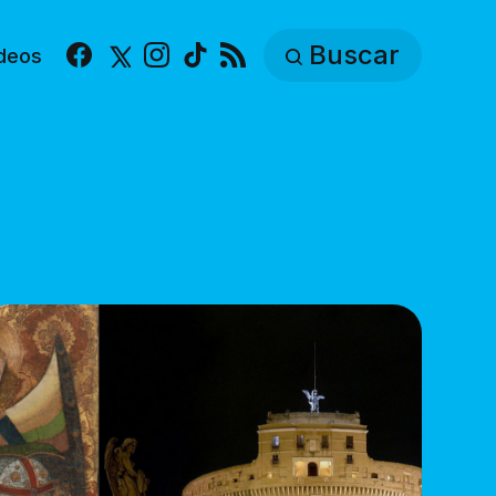
Buscar
deos
Facebook
X
Instagram
TikTok
RSS