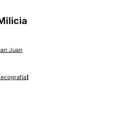
Milicia
San Juan
 ecografía
]