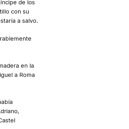
íncipe de los
illo con su
staría a salvo.
derablemente
 madera en la
Miguel a Roma
había
driano,
Castel