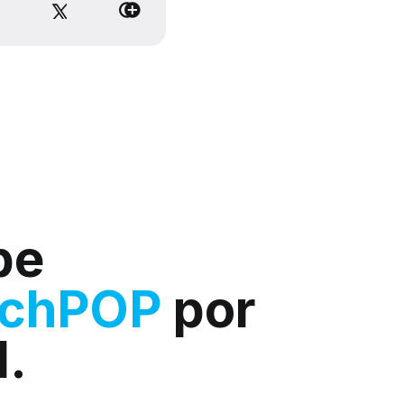
be
rchPOP
por
l.