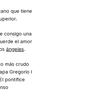
cano que tiene
uperior.
ae consigo una
cuerde el amor
los
ángeles
.
to más crudo
apa Gregorio I
El pontífice
enso