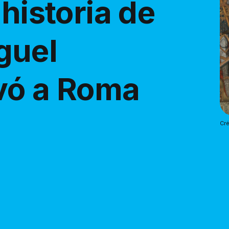
 historia de
guel
vó a Roma
Cré