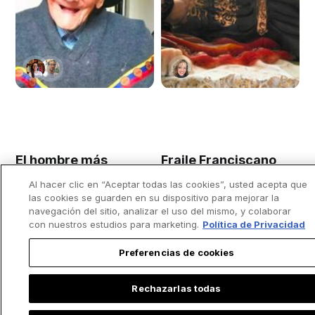
El hombre más
Fraile Franciscano
anciano del mundo
dice que dormir bien
Al hacer clic en “Aceptar todas las cookies”, usted acepta que
reza dos veces al
puede ayudarte a
las cookies se guarden en su dispositivo para mejorar la
día y dice que el
combatir el pecado
navegación del sitio, analizar el uso del mismo, y colaborar
secreto es amar a
con nuestros estudios para marketing.
Política de Privacidad
Dios
Preferencias de cookies
Rechazarlas todas