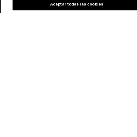
Aceptar todas las cookies
El testimonio de una
Captura la belleza
madre católica
de Dios: Plataforma
embarazada de
católica organiza
gemelos unidos por
concurso de
el mismo corazón
fotografía