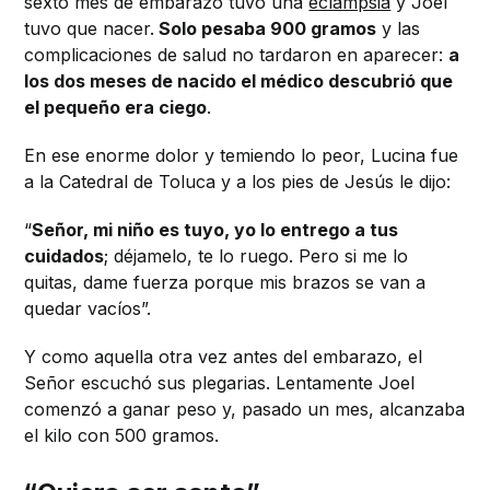
sexto mes de embarazo tuvo una
eclampsia
y Joel
tuvo que nacer.
Solo pesaba 900 gramos
y las
complicaciones de salud no tardaron en aparecer:
a
los dos meses de nacido el médico descubrió que
el pequeño era ciego
.
En ese enorme dolor y temiendo lo peor, Lucina fue
a la Catedral de Toluca y a los pies de Jesús le dijo:
“
Señor, mi niño es tuyo, yo lo entrego a tus
cuidados
; déjamelo, te lo ruego. Pero si me lo
quitas, dame fuerza porque mis brazos se van a
quedar vacíos”.
Y como aquella otra vez antes del embarazo, el
Señor escuchó sus plegarias. Lentamente Joel
comenzó a ganar peso y, pasado un mes, alcanzaba
el kilo con 500 gramos.