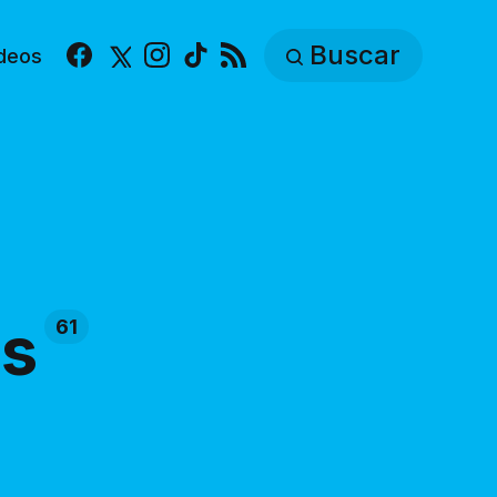
Buscar
deos
Facebook
X
Instagram
TikTok
RSS
os
61