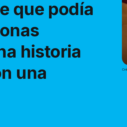
e que podía
sonas
na historia
on una
Cré