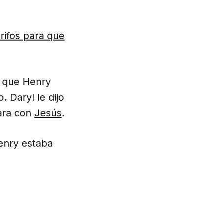
rifos para que
ó que Henry
. Daryl le dijo
ara con
Jesús
.
Henry estaba