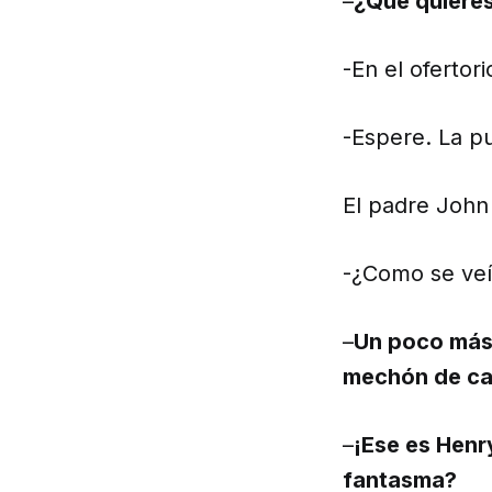
–
¿Qué quieres
-En el ofertori
-Espere. La pu
El padre John 
-¿Como se ve
–
Un poco más 
mechón de ca
–
¡Ese es Henry
fantasma?