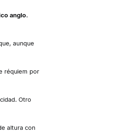
ico anglo.
rque, aunque
de réquiem por
acidad. Otro
de altura con