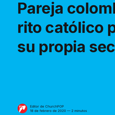
Pareja colomb
rito católico
su propia sec
Editor de ChurchPOP
18 de febrero de 2020 — 2 minutos