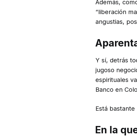
Además, como 
“liberación ma
angustias, po
Aparenta
Y sí, detrás t
jugoso negocio
espirituales 
Banco en Col
Está bastante 
En la qu