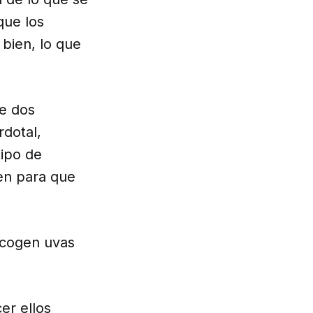
que los
bien, lo que
de dos
dotal,
tipo de
cen para que
ecogen uvas
er ellos