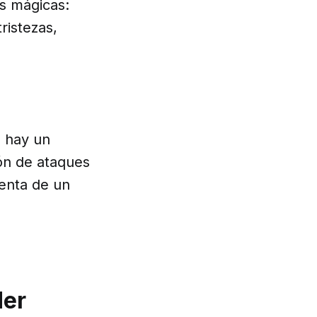
s mágicas:
ristezas,
, hay un
ión de ataques
uenta de un
der