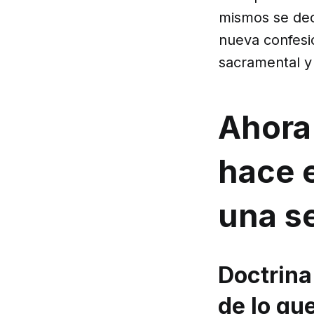
mismos se dec
nueva confesió
sacramental y 
Ahora
hace e
una s
Doctrina
de lo qu