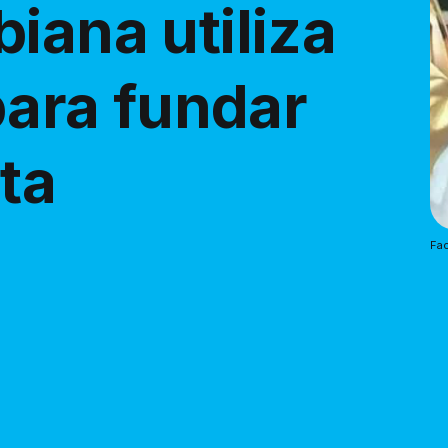
iana utiliza
 para fundar
ta
Fa