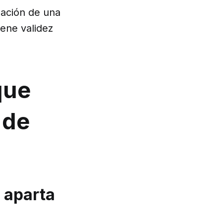
eación de una
iene validez
que
 de
e aparta