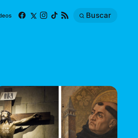
Buscar
deos
Facebook
X
Instagram
TikTok
RSS