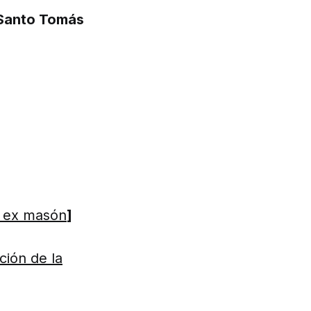
e Santo Tomás
n ex masón
]
ión de la