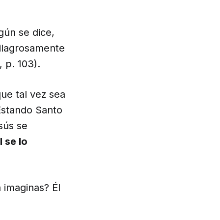
gún se dice,
milagrosamente
, p. 103).
que tal vez sea
Estando Santo
sús se
l se lo
 imaginas? Él