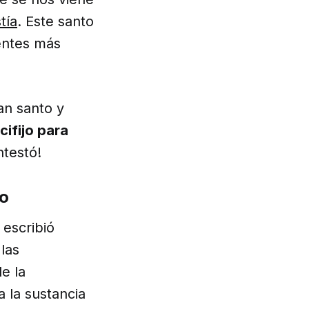
tía
. Este santo
entes más
an santo y
cifijo para
ntestó!
jo
escribió
las
e la
a la sustancia