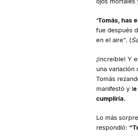
ojos mortales 
‘Tomás, has e
fue después d
en el aire”. (
Sa
¡Increíble! Y 
una variación
Tomás rezando 
manifestó y l
e
cumpliría
.
Lo más sorpre
respondió:
“Te