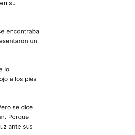
 en su
 se encontraba
esentaron un
e lo
jo a los pies
Pero se dice
an. Porque
ruz ante sus