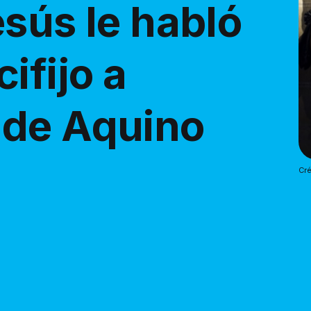
sús le habló
ifijo a
 de Aquino
Cré