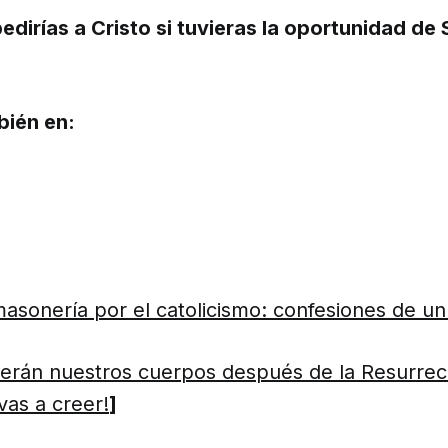
pedirías a Cristo si tuvieras la oportunidad d
bién en:
masonería por el catolicismo: confesiones de u
rán nuestros cuerpos después de la Resurrecc
vas a creer!
]