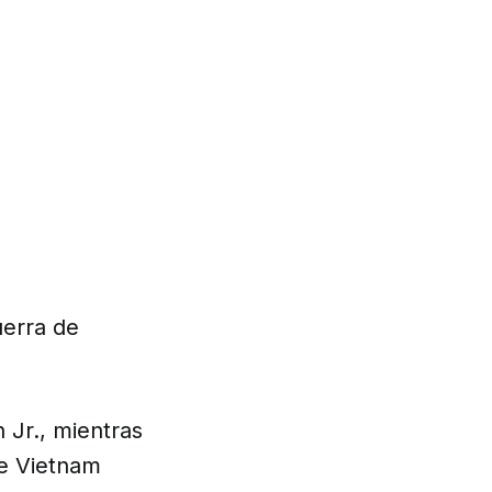
uerra de
h Jr., mientras
he Vietnam