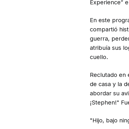
Experience” e
En este progr
compartió hist
guerra, perde
atribuía sus l
cuello.
Reclutado en e
de casa y la d
abordar su av
¡Stephen!" Fue
"Hijo, bajo nin