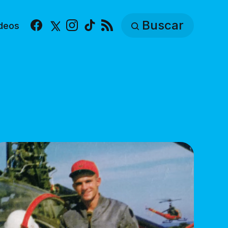
Buscar
deos
Facebook
X
Instagram
TikTok
RSS