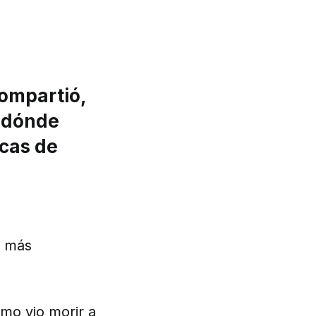
compartió,
a dónde
acas de
o más
ómo vio morir a