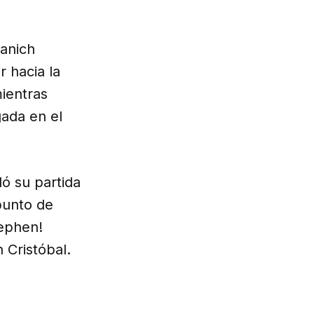
ranich
 hacia la
ientras
gada en el
dó su partida
punto de
tephen!
 Cristóbal.