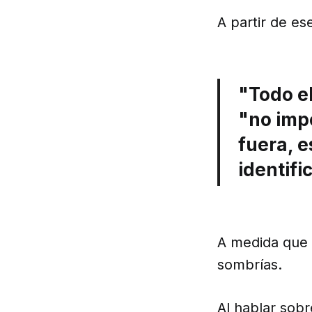
A partir de es
"Todo e
"no imp
fuera, 
identifi
A medida que e
sombrías.
Al hablar sobr