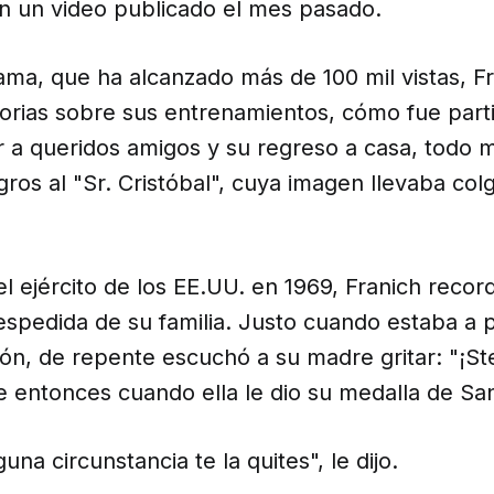
n un video publicado el mes pasado.
ama, que ha alcanzado más de 100 mil vistas, F
orias sobre sus entrenamientos, cómo fue partir
r a queridos amigos y su regreso a casa, todo m
ogros al "Sr. Cristóbal", cuya imagen llevaba col
l ejército de los EE.UU. en 1969, Franich recor
espedida de su familia. Justo cuando estaba a 
ión, de repente escuchó a su madre gritar: "¡S
 entonces cuando ella le dio su medalla de San
guna circunstancia te la quites", le dijo.