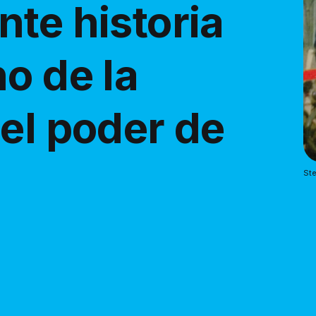
te historia
o de la
el poder de
l
Ste