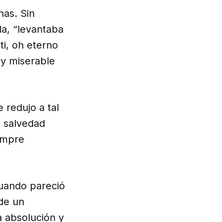
nas. Sin
a, “levantaba
ti, oh eterno
 y miserable
 redujo a tal
a salvedad
empre
cuando pareció
 de un
a absolución y