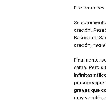
Fue entonces 
Su sufrimient
oración. Rezab
Basílica de Sa
oración, “
volv
Finalmente, s
cama. Pero su 
infinitas afli
pecados que v
graves que co
muy vencida, 