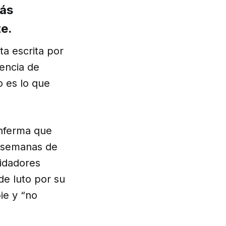
más
te.
ta escrita por
iencia de
o es lo que
enferma que
s semanas de
uidadores
e luto por su
ie y “no