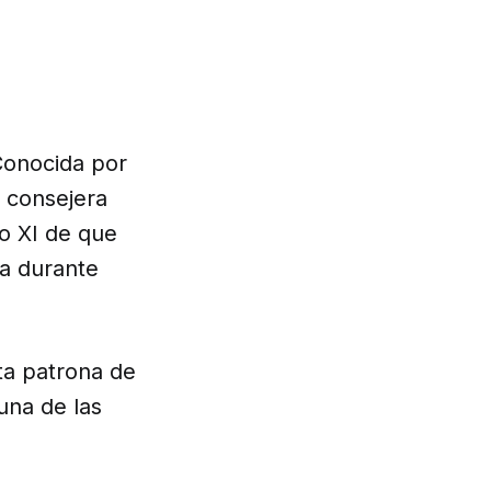
 Conocida por
y consejera
o XI de que
ia durante
ta patrona de
una de las