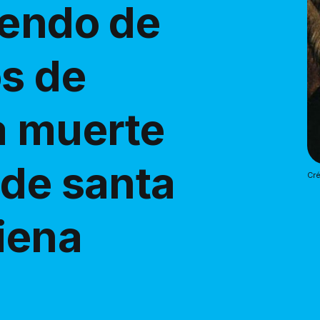
iendo de
os de
a muerte
 de santa
Cré
iena