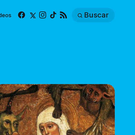
Buscar
deos
Facebook
X
Instagram
TikTok
RSS