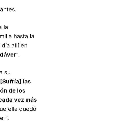
antes.
 la
illa hasta la
día allí en
adáver
“.
a su
[Sufría] las
ión de los
 cada vez más
que ella quedó
e ”.