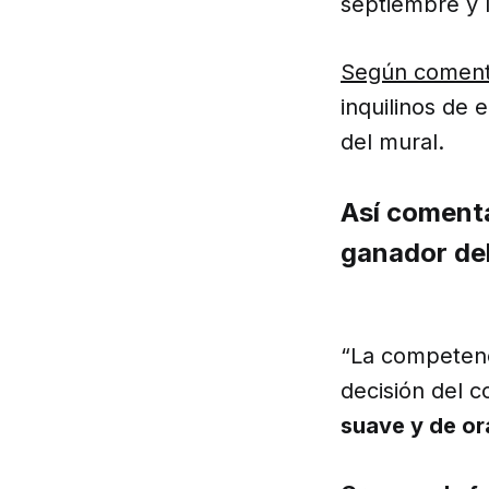
septiembre y l
Según coment
inquilinos de 
del mural.
Así comenta
ganador del
“La competenc
decisión del c
suave y de or