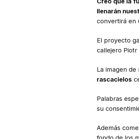
Creo que la f
llenarán nues
convertirá en
El proyecto g
callejero Piot
La imagen de 
rascacielos
ce
Palabras espe
su consentimie
Además coment
fondo de los 