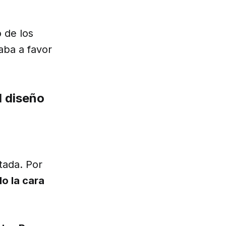
o de los
aba a favor
l diseño
tada. Por
o la cara