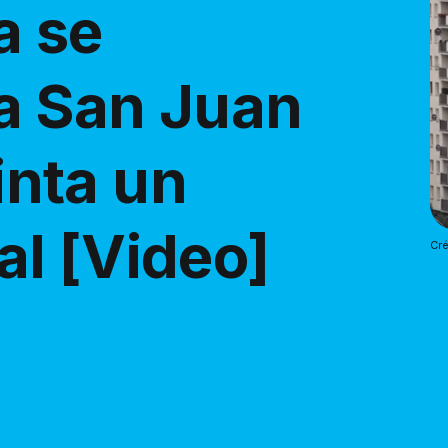
a se
a San Juan
pinta un
l [Video]
Cré