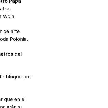
stro Papa
al se
a Wola.
r de arte
toda Polonia.
metros del
ste bloque por
r que en el
nciarán su