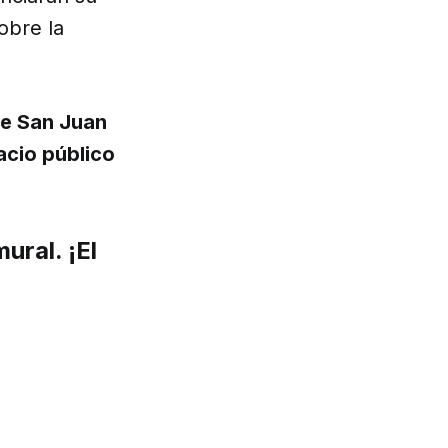
obre la
de San Juan
acio público
ural. ¡El