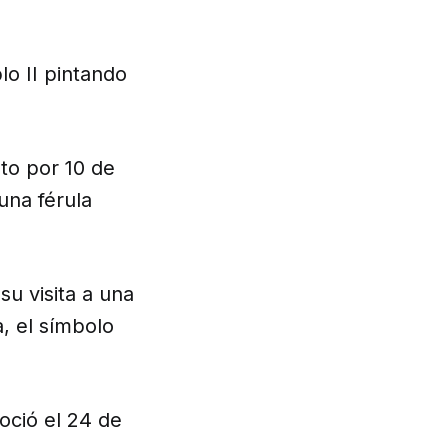
o II pintando
to por 10 de
una férula
u visita a una
, el símbolo
oció el 24 de