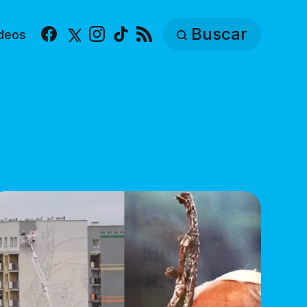
Buscar
deos
Facebook
X
Instagram
TikTok
RSS