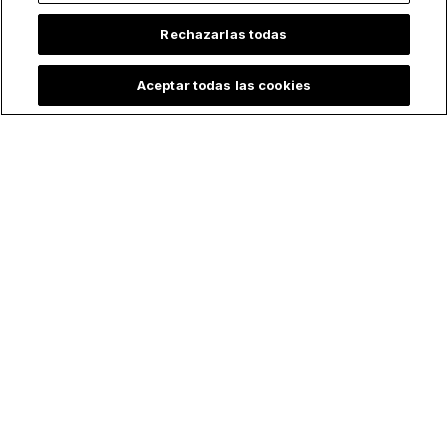
Rechazarlas todas
Aceptar todas las cookies
¡Hagamos santas todas las cosas!
Síguenos
ChurchPOP