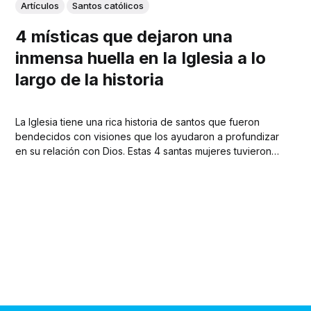
Artículos
Santos católicos
4 místicas que dejaron una
inmensa huella en la Iglesia a lo
largo de la historia
La Iglesia tiene una rica historia de santos que fueron
bendecidos con visiones que los ayudaron a profundizar
en su relación con Dios. Estas 4 santas mujeres tuvieron
encuentros místicos que impactaron en la espiritualidad
católica hasta la actualidad. Estas santas, ahora
reconocidas como “místicas”, tuvieron experiencias que
van más...