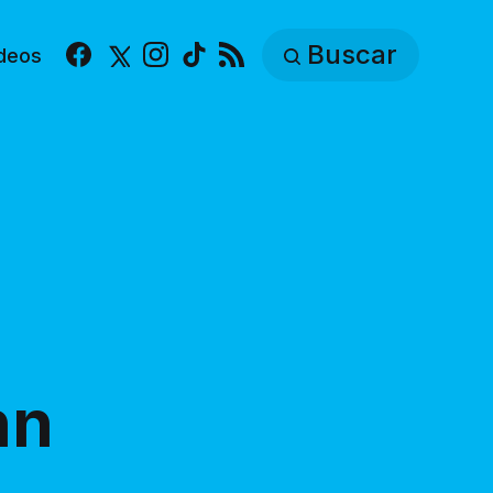
Buscar
deos
Facebook
X
Instagram
TikTok
RSS
nn