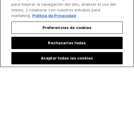
para mejorar la navegación del sitio, analizar el uso del
Recibe
ChurchPOP
por
mismo, y colaborar con nuestros estudios para
marketing.
Política de Privacidad
email.
Preferencias de cookies
Nombre
Rechazarlas todas
Apellido
Aceptar todas las cookies
Correo
*
Acepto recibir otras comunicaciones de EWTN.
Puedes darte de baja de estas comunicaciones en cualquier
momento. Para obtener más información sobre cómo darte de baja,
nuestras prácticas de privacidad y cómo nos comprometemos a
proteger y respetar tu privacidad, consulta nuestra
Política de
privacidad
.