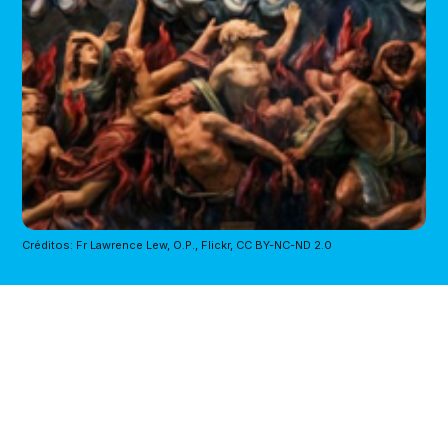
Créditos: Fr Lawrence Lew, O.P., Flickr, CC BY-NC-ND 2.0