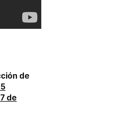
cción de
U5
7 de