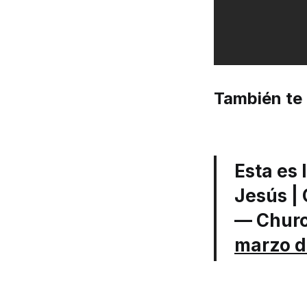
También te 
Esta es 
Jesús |
— Chur
marzo d