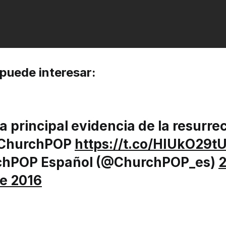
puede interesar:
la principal evidencia de la resurre
 ChurchPOP
https://t.co/HIUkO29t
chPOP Español (@ChurchPOP_es)
2
e 2016