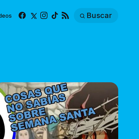
Buscar
deos
Facebook
X
Instagram
TikTok
RSS