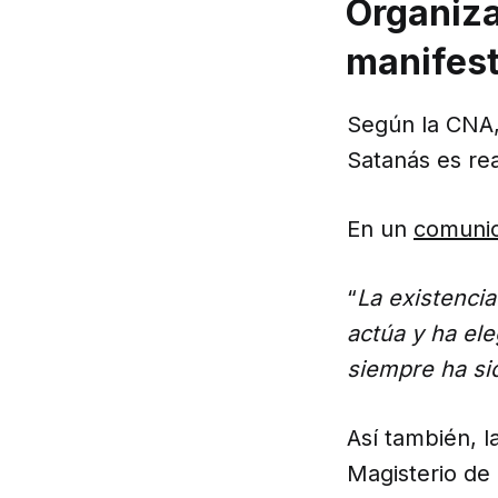
Organiza
manifes
Según la CNA, 
Satanás es rea
En un
comuni
“
La existenci
actúa y ha ele
siempre ha sid
Así también, l
Magisterio de 