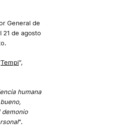
or General de
l 21 de agosto
to.
“
Tempi
”,
ciencia humana
 bueno,
el demonio
rsonal
”.