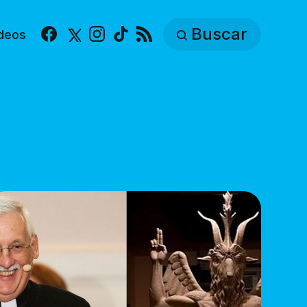
Buscar
deos
Facebook
X
Instagram
TikTok
RSS