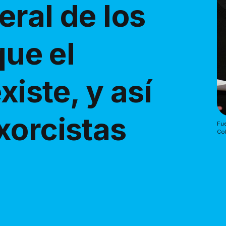
ral de los
que el
iste, y así
xorcistas
Fue
Col