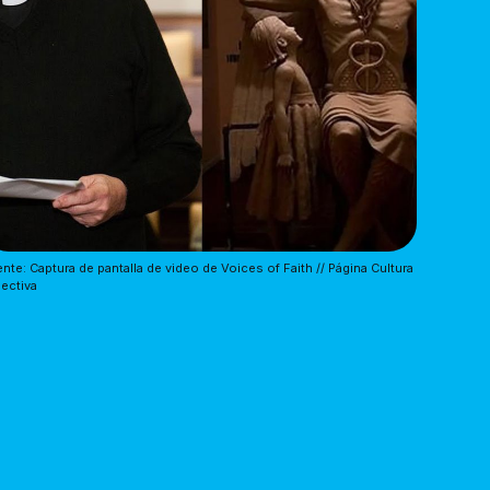
nte: Captura de pantalla de video de Voices of Faith // Página Cultura
ectiva