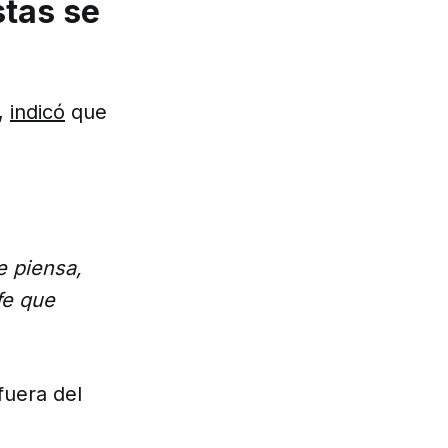
stas se
),
indicó
que
e piensa,
fe que
fuera del