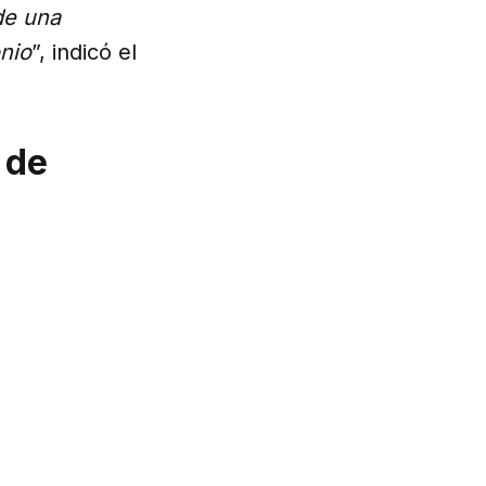
de una
onio
”, indicó el
 de