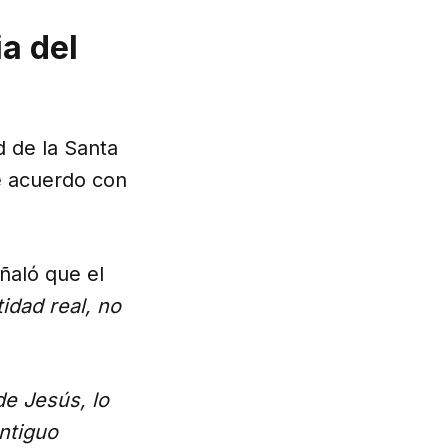
ia del
ad de la Santa
de acuerdo con
eñaló que el
idad real, no
de Jesús, lo
Antiguo