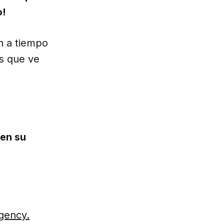
o!
n a tiempo
as que ve
 en su
Agency.