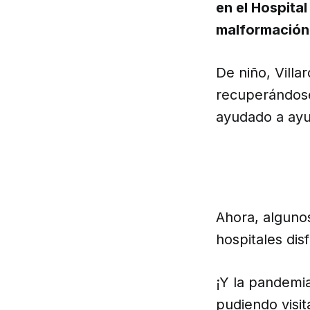
en el Hospita
malformación
De niño, Villa
recuperándose
ayudado a ayud
Ahora, algunos
hospitales di
¡Y la pandemi
pudiendo visit