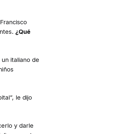
 Francisco
entes.
¿Qué
 un italiano de
niños
tal”, le dijo
erlo y darle