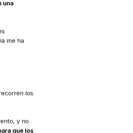
n una
es
cia me ha
recorren los
ento, y no
para que los