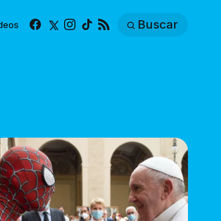
Buscar
deos
Facebook
X
Instagram
TikTok
RSS