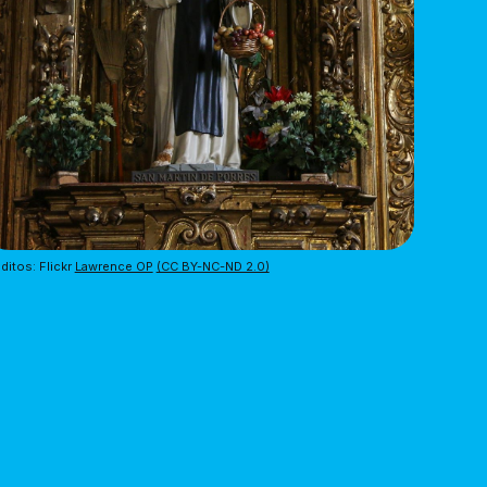
ditos: Flickr 
Lawrence OP
(CC BY-NC-ND 2.0)