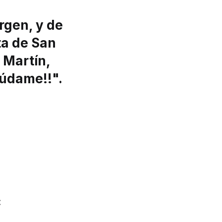
irgen, y de
ta de San
 Martín,
ayúdame
!!".
: