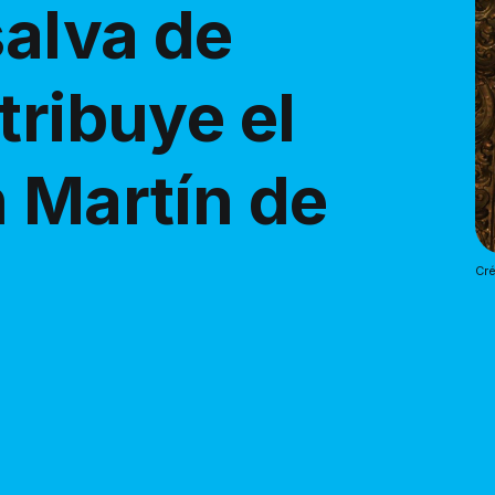
salva de
tribuye el
n Martín de
Cré