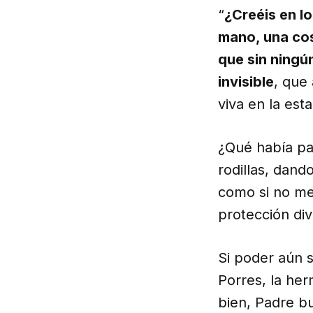
“
¿Creéis en 
mano, una cos
que sin ningú
invisible
, que
viva en la esta
¿Qué había pa
rodillas, dand
como si no me
protección div
Si poder aún 
Porres, la her
bien, Padre b