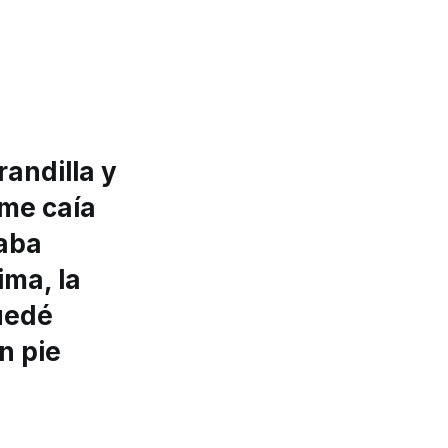
randilla y
 me caía
taba
ima, la
uedé
n pie