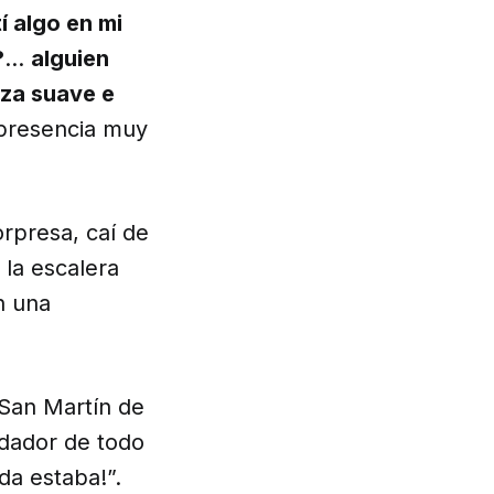
í algo en mi
?
…
alguien
rza suave e
a presencia muy
rpresa, caí de
 la escalera
n una
 San Martín de
 dador de todo
da estaba!”.