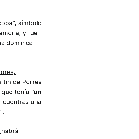
coba”, símbolo
moria, y fue
sa dominica
dores,
rtín de Porres
 que tenía “
un
encuentras una
”.
¿habrá