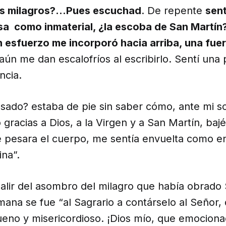
los milagros?…Pues escuchad
. De repente
sent
a como inmaterial, ¿la escoba de San Martín
n esfuerzo me incorporó hacia arriba, una fue
 aún me dan escalofríos al escribirlo. Sentí un
ncia.
sado? estaba de pie sin saber cómo, ante mi so
o gracias a Dios, a la Virgen y a San Martín, bajé
 pesara el cuerpo, me sentía envuelta como e
ina”.
salir del asombro del milagro que había obrado
mana se fue “al Sagrario a contárselo al Señor,
ueno y misericordioso. ¡Dios mío, que emociona