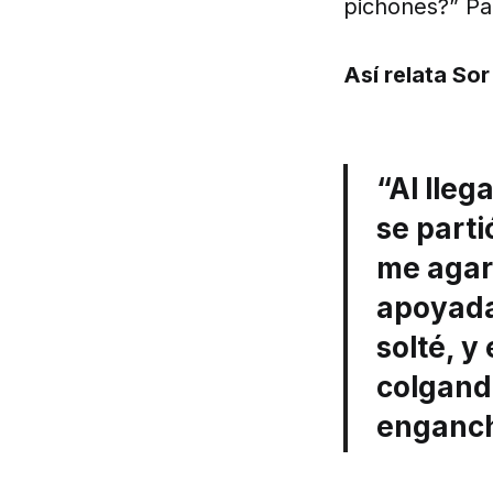
pichones?” Par
Así relata So
“Al lleg
se parti
me agar
apoyada 
solté, y
colgand
enganch