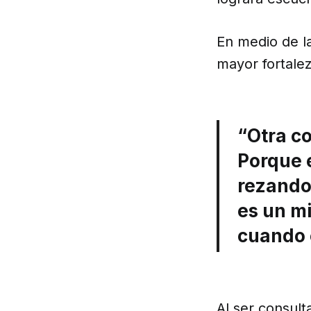
En medio de la
mayor fortalez
“Otra c
Porque 
rezando,
es un mi
cuando 
Al ser consult