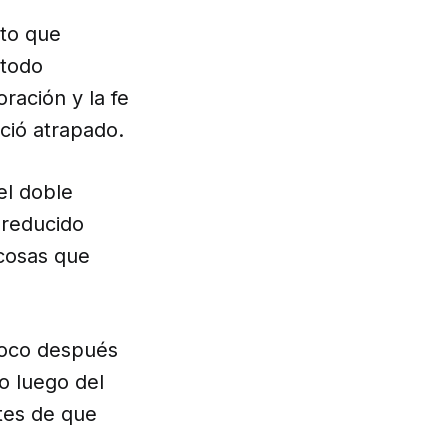
oto que
 todo
ración y la fe
eció atrapado.
el doble
 reducido
 cosas que
 poco después
o luego del
tes de que