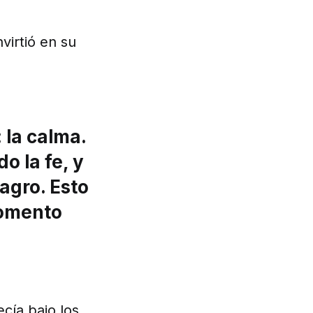
virtió en su
la calma.
 la fe, y
agro. Esto
momento
cía bajo los