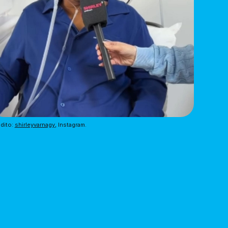
dito: 
shirleyvarnagy
, Instagram.