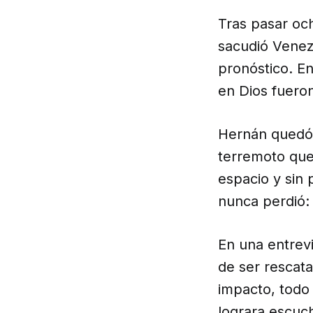
Tras pasar oc
sacudió Venez
pronóstico. En
en Dios fuero
Hernán quedó 
terremoto que
espacio y sin
nunca perdió: 
En una entrev
de ser rescata
impacto, todo
lograra escuc