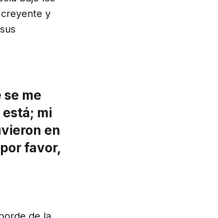
creyente y
 sus
e se me
 está; mi
vieron en
por favor,
borde de la