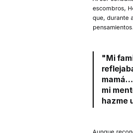
escombros, He
que, durante 
pensamientos
"Mi fami
reflejab
mamá… F
mi mente
hazme u
Aunque recono