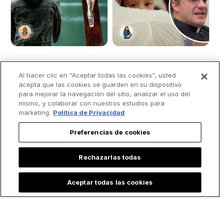
Al hacer clic en “Aceptar todas las cookies”, usted
5 tips para
“Dios actúa en esa
acepta que las cookies se guarden en su dispositivo
para mejorar la navegación del sitio, analizar el uso del
aprovechar el
alma”: Sacerdote
mismo, y colaborar con nuestros estudios para
silencio y llenarlo de
recomienda llevar a
marketing.
Política de Privacidad
la presencia de Dios
los niños a Misa
aunque "armen
Preferencias de cookies
jaleo"
Rechazarlas todas
Aceptar todas las cookies