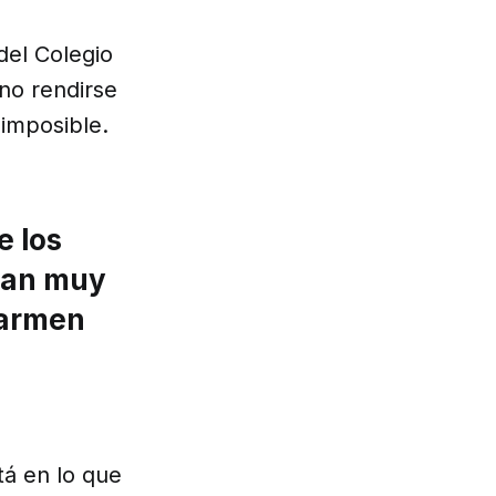
del Colegio
no rendirse
 imposible.
e los
sean muy
 armen
tá en lo que