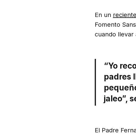
En un
reciente
Fomento Sansu
cuando llevar
“Yo rec
padres 
pequeño
jaleo”, 
El Padre Ferna