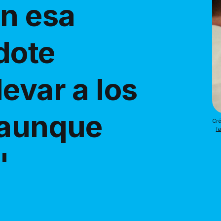
en esa
dote
evar a los
 aunque
Cré
- 
f
"