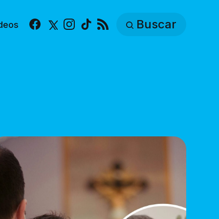
Buscar
deos
Facebook
X
Instagram
TikTok
RSS