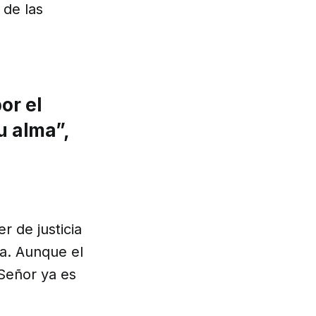
 de las
or el
u alma”,
r de justicia
sa. Aunque el
Señor ya es