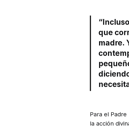
“Incluso
que corr
madre. Y
contemp
pequeño,
diciendo
necesit
Para el Padre 
la acción divi