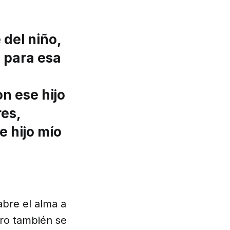
 del niño,
o para esa
n ese hijo
res,
e hijo mío
abre el alma a
pero también se