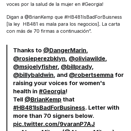
voces por la salud de la mujer en #Georgia!
Digan a @BrianKemp que #HB481IsBadForBuisness
[la ley HB481 es mala para los negocios]. La carta
con más de 70 firmas a continuación”.
Thanks to
@DangerMarin
,
@rosieperezbklyn
,
@oliviawilde
,
@msjoelyfisher
,
@billprady
,
@billybaldwin
, and
@robertsemma
for
raising your voices for women's
health in
#Georgia
!
Tell
@BrianKemp
that
#HB481IsBadForBusiness
. Letter with
more than 70 signers below.
pic.twitter.com/9varanP7AJ