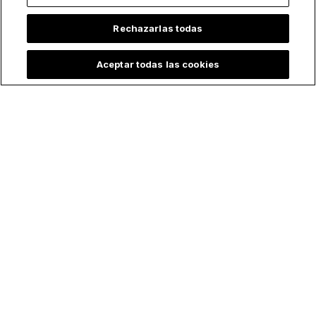
Rechazarlas todas
Aceptar todas las cookies
Nunca fueron
5 citas bíblicas para
demasiado jóvenes
combatir la
para Dios: 6
negatividad