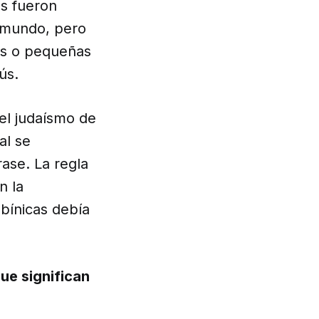
os fueron
l mundo, pero
ras o pequeñas
ús.
el judaísmo de
al se
rase. La regla
n la
abínicas debía
ue significan