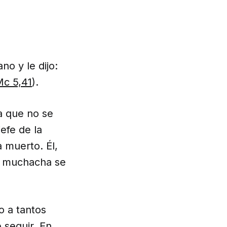
no y le dijo:
c 5,41
).
a que no se
efe de la
 muerto. Él,
la muchacha se
 a tantos
 seguir. En