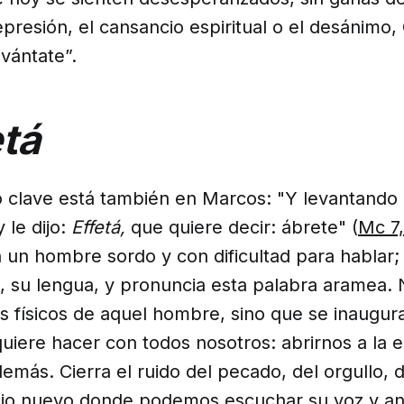
presión, el cansancio espiritual o el desánimo, 
evántate”.
etá
clave está también en Marcos: "Y levantando l
y le dijo:
Effetá,
que quiere decir: ábrete" (
Mc 7
 un hombre sordo y con dificultad para hablar;
, su lengua, y pronuncia esta palabra aramea. 
s físicos de aquel hombre, sino que se inaugur
uiere hacer con todos nosotros: abrirnos a la 
demás. Cierra el ruido del pecado, del orgullo, 
io nuevo donde podemos escuchar su voz y anu