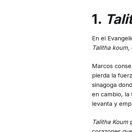
1.
Tal
En el Evangeli
Talitha koum,
Marcos conser
pierda la fuer
sinagoga dond
en cambio, la
levanta y emp
Talitha Koum
corazones que