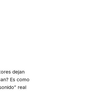
tores dejan
ican? Es como
sonido” real