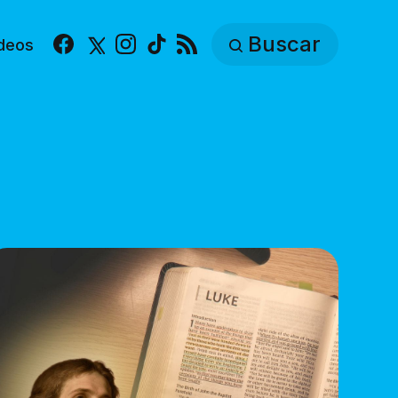
Buscar
deos
Facebook
X
Instagram
TikTok
RSS