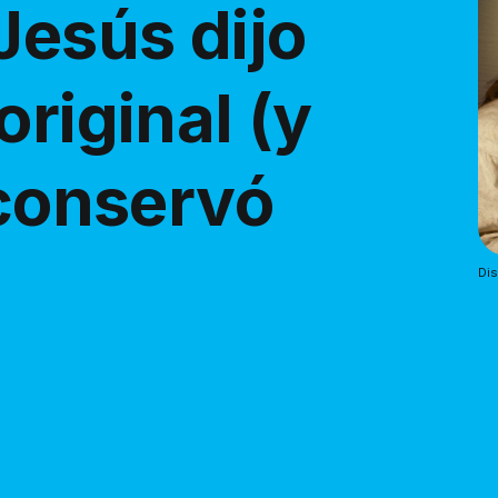
Jesús dijo
original (y
 conservó
Di