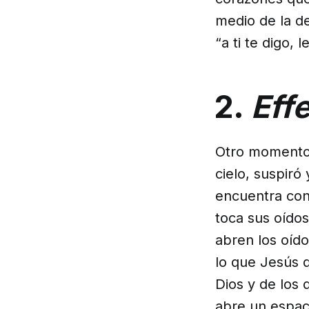
medio de la de
“a ti te digo, l
2.
Eff
Otro momento 
cielo, suspiró 
encuentra con
toca sus oídos
abren los oído
lo que Jesús q
Dios y de los 
abre un espac