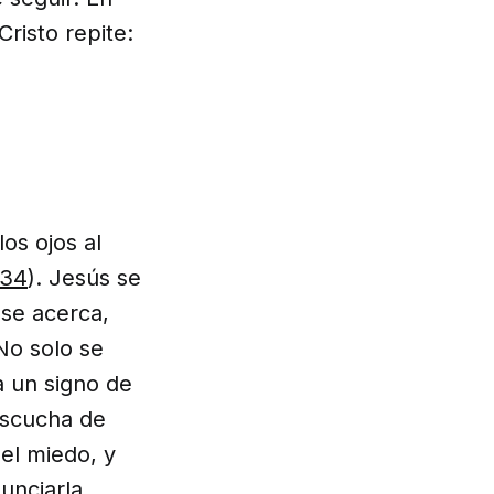
Cristo repite:
os ojos al
,34
). Jesús se
 se acerca,
No solo se
a un signo de
escucha de
del miedo, y
nciarla.