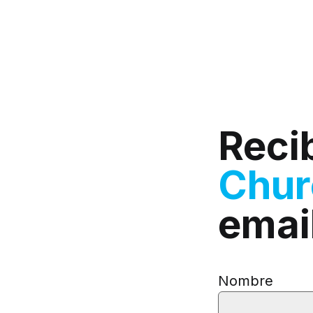
Reci
Chu
emai
Nombre