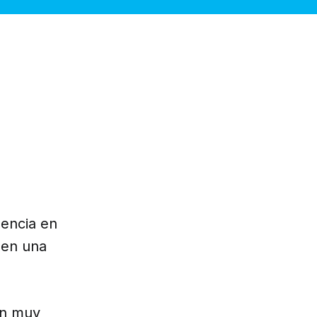
lencia en
a en una
an muy