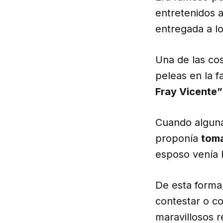
entretenidos 
entregada a l
Una de las co
peleas en la 
Fray Vicente”
Cuando alguna
proponía
toma
esposo venía 
De esta forma
contestar o co
maravillosos r