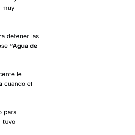
a muy
ra detener las
dose
“Agua de
cente le
a
cuando el
o para
, tuvo