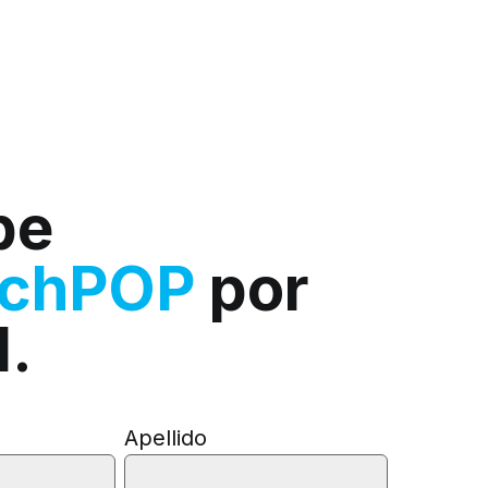
be
rchPOP
por
l.
Apellido