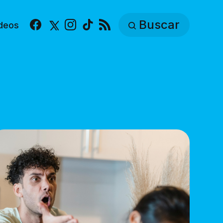
Buscar
deos
Facebook
X
Instagram
TikTok
RSS