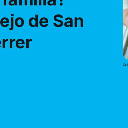
sejo de San
rrer
Cré