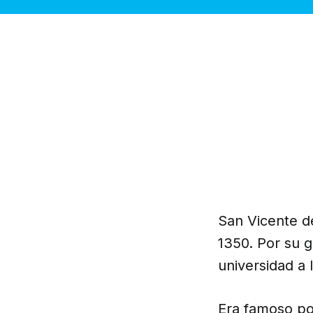
San Vicente de
1350. Por su g
universidad a 
Era famoso po