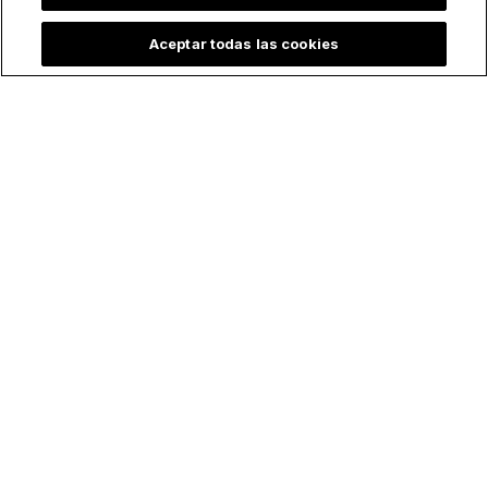
día y dice que el
combatir el pecado
secreto es amar a
Aceptar todas las cookies
Dios
El testimonio de una
La reacción de un