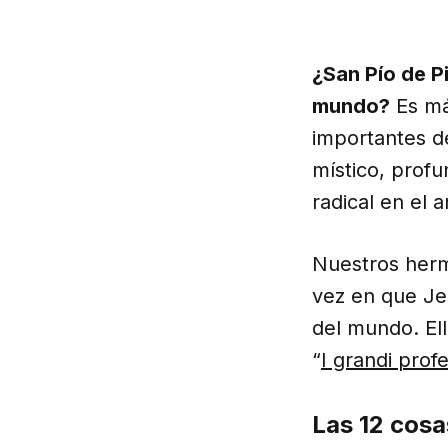
¿San Pío de Pi
mundo?
Es má
importantes d
místico, profu
radical en el 
Nuestros her
vez en que Jes
del mundo. El
“
I grandi profe
Las 12 cosas