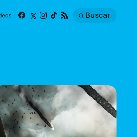
Buscar
deos
Facebook
X
Instagram
TikTok
RSS