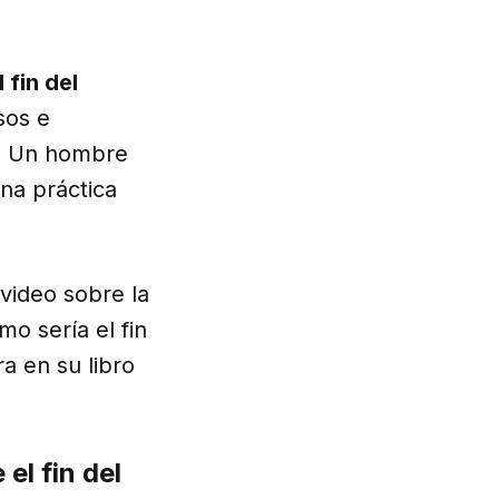
 fin del
sos e
o. Un hombre
una práctica
 video sobre la
o sería el fin
a en su libro
el fin del