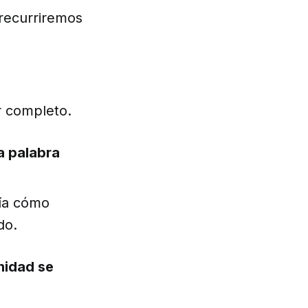
recurriremos
or completo.
a palabra
ría cómo
ido.
nidad se