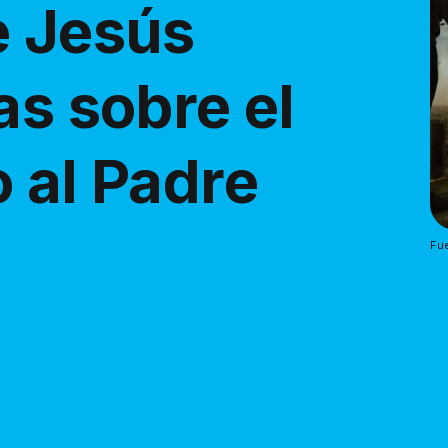
e Jesús
as sobre el
 al Padre
Fue