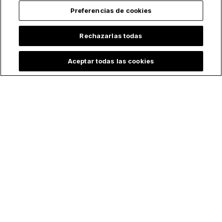
Preferencias de cookies
Rechazarlas todas
Aceptar todas las cookies
La sorprendente
Un día después de
historia de Petra, la
bautizar a más de
joven que arriesgó
170 personas, este
su vida para salvar
joven sacerdote fue