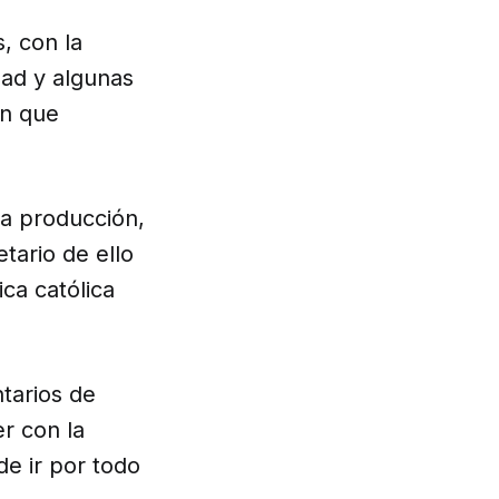
, con la
dad y algunas
ón que
la producción,
tario de ello
ica católica
ntarios de
r con la
de ir por todo