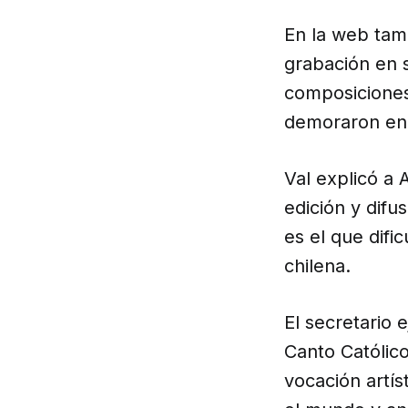
En la web tamb
grabación en s
composiciones
demoraron en 
Val explicó a
edición y difu
es el que difi
chilena.
El secretario 
Canto Católico
vocación artís