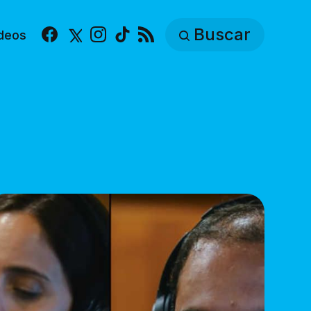
Buscar
deos
Facebook
X
Instagram
TikTok
RSS