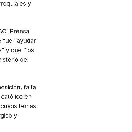
rroquiales y
 ACI Prensa
5 fue “ayudar
s” y que “los
isterio del
sición, falta
 católico en
l cuyos temas
rgico y