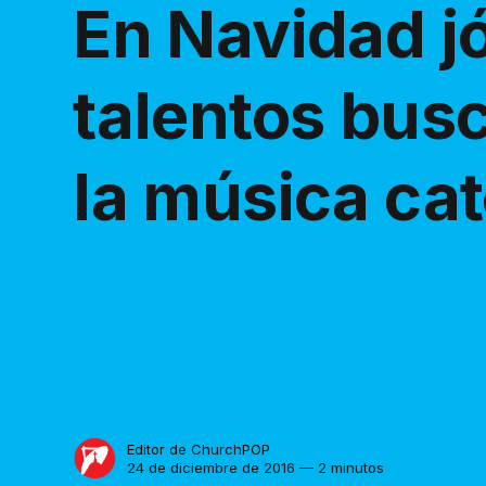
En Navidad j
talentos bus
la música cat
Editor de ChurchPOP
24 de diciembre de 2016 — 2 minutos