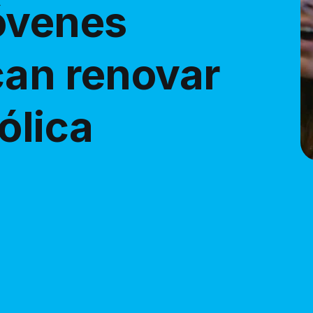
óvenes
can renovar
ólica