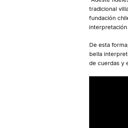
tradicional vi
fundación chil
interpretació
De esta forma,
bella interpre
de cuerdas y 