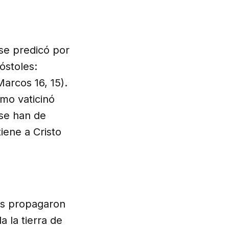
 se predicó por
óstoles:
Marcos 16, 15).
mo vaticinó
 se han de
iene a Cristo
tos propagaron
 la tierra de