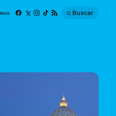
Buscar
deos
Facebook
X
Instagram
TikTok
RSS