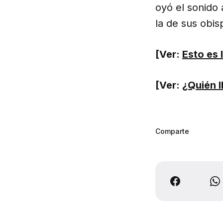
oyó el sonido 
la de sus obis
[Ver:
Esto es 
[Ver:
¿Quién ll
Comparte