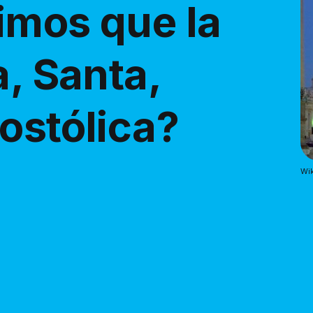
imos que la
a, Santa,
ostólica?
Wik