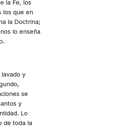
 la Fe, los
s los que en
na la Doctrina;
 nos lo enseña
o.
 lavado y
egundo,
aciones se
santos y
ntidad. Lo
 de toda la