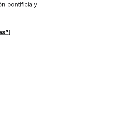
n pontificia y
zas”
]