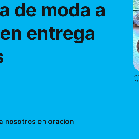
a de moda a
ven entrega
s
Ver
Ins
a nosotros en oración