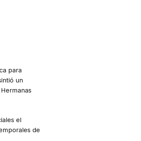
ica para
intió un
as Hermanas
iales el
temporales de