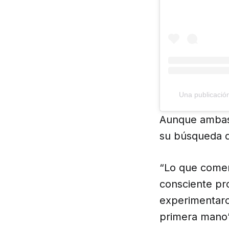
Una publicación
Aunque ambas 
su búsqueda d
“Lo que comen
consciente pr
experimentaro
primera mano”,