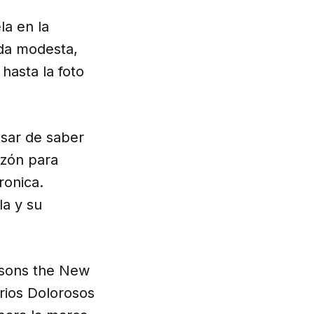
la en la
oda modesta,
hasta la foto
esar de saber
azón para
ronica.
la y su
rsons the New
erios Dolorosos