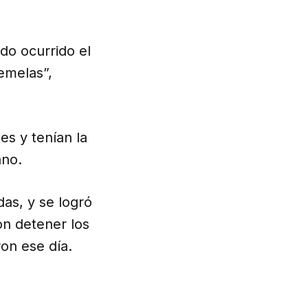
o ocurrido el
emelas”,
es y tenían la
ano.
as, y se logró
on detener los
on ese día.