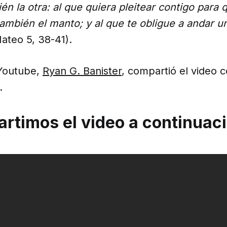
én la otra: al que quiera pleitear contigo para q
también el manto; y al que te obligue a andar un
Mateo 5, 38-41).
 Youtube,
Ryan G. Banister
, compartió el video 
s.
rtimos el video a continuac