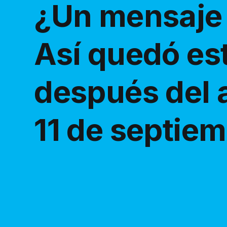
¿Un mensaje
Así quedó est
después del 
11 de septie