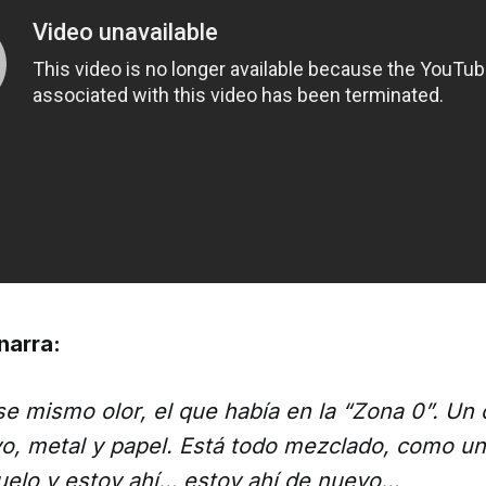
 narra:
e mismo olor, el que había en la “Zona 0”. Un 
vo, metal y papel. Está todo mezclado, como un
uelo y estoy ahí… estoy ahí de nuevo…