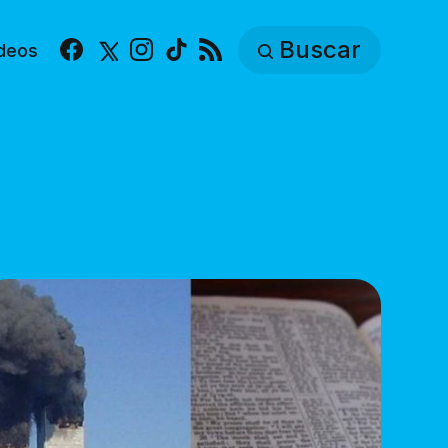
Buscar
deos
Facebook
X
Instagram
TikTok
RSS