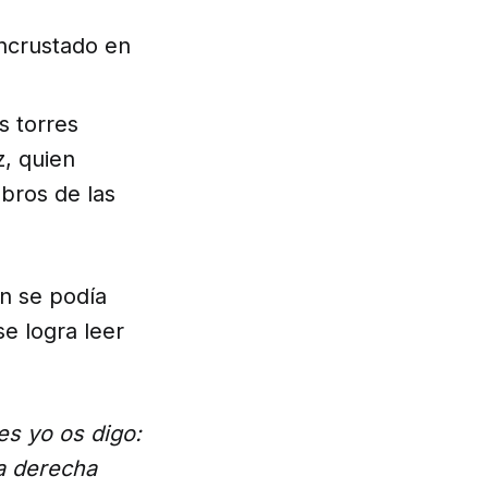
s torres
z, quien
bros de las
ún se podía
se logra leer
es yo os digo:
la derecha