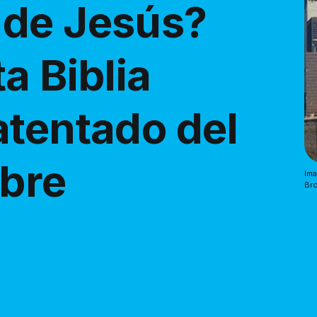
 de Jesús?
a Biblia
atentado del
mbre
Ima
Bro