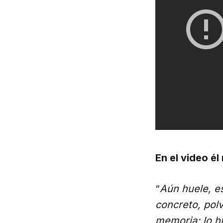
En el video él
“
Aún huele, es
concreto, pol
memoria; lo h