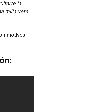
uitarte la
a milla vete
con motivos
ión: