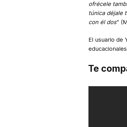
ofrécele tambi
túnica déjale 
con él dos
” (
El usuario de
educacionale
Te compa