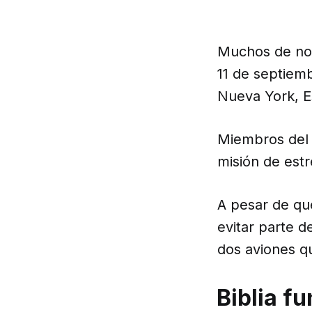
Muchos de nos
11 de septiemb
Nueva York, E
Miembros del g
misión de estr
A pesar de que
evitar parte d
dos aviones q
Biblia f