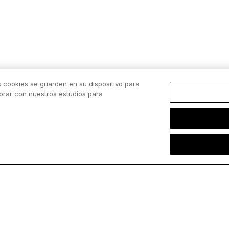
c
podcast “The Catholic Talk Show”, el
D
experimentado exorcista ofreció una
iluminadora perspectiva sobre los secretos
detrás...
s cookies se guarden en su dispositivo para
borar con nuestros estudios para
Cargar más