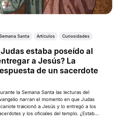
Semana Santa
Artículos
Curiosidades
¿Judas estaba poseído al
entregar a Jesús? La
respuesta de un sacerdote
urante la Semana Santa las lecturas del
vangelio narran el momento en que Judas
scariote traicionó a Jesús y lo entregó a los
acerdotes y los oficiales del templo. ¿Estaba
oseído en ese momento? Esto contesta un
ista. Monseñor Stephen Rossetti,