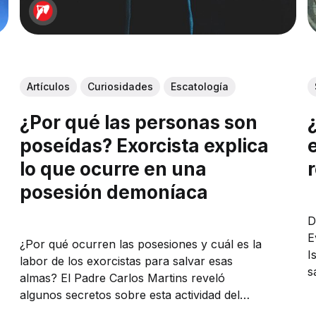
Artículos
Curiosidades
Escatología
¿Por qué las personas son
poseídas? Exorcista explica
lo que ocurre en una
posesión demoníaca
D
E
¿Por qué ocurren las posesiones y cuál es la
I
labor de los exorcistas para salvar esas
s
almas? El Padre Carlos Martins reveló
p
algunos secretos sobre esta actividad del
exorc
demonio. En un revelador episodio del