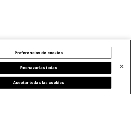
omentó en un artículo de su blog Exorcist
iary,...
Preferencias de cookies
Rechazarlas todas
Aceptar todas las cookies