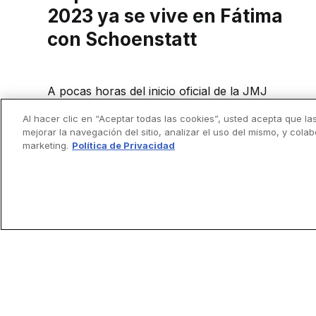
2023 ya se vive en Fátima
con Schoenstatt
A pocas horas del inicio oficial de la JMJ
Lisboa 2023, unos 1,500 peregrinos del
Al hacer clic en “Aceptar todas las cookies”, usted acepta que la
Movimiento Schoenstatt llegaron al Santuario
mejorar la navegación del sitio, analizar el uso del mismo, y cola
de Fátima. Los jóvenes, provenientes de 15
marketing.
Política de Privacidad
países, participaron de una Misa
concelebrada por más de 40 sacerdotes
vinculados a este movimiento eclesial. A
pocas horas del inicio oficial...