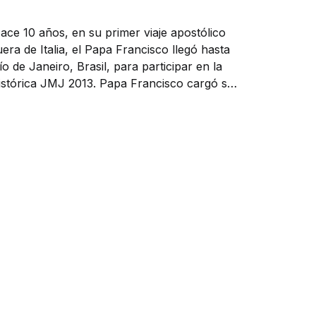
ace 10 años, en su primer viaje apostólico
uera de Italia, el Papa Francisco llegó hasta
ío de Janeiro, Brasil, para participar en la
tórica JMJ 2013. Papa Francisco cargó su
aleta rumbo a Brasil y a bordo defendió a
os ancianos “víctimas de la cultura del
echazo” pic.twitter....