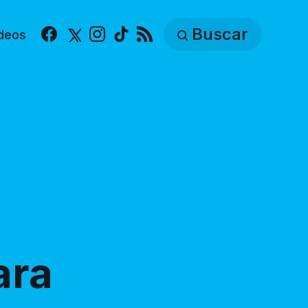
Buscar
deos
Facebook
X
Instagram
TikTok
RSS
ara