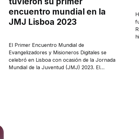
tuvieron su primer
encuentro mundial en la
H
JMJ Lisboa 2023
f
R
his
m
El Primer Encuentro Mundial de
l
Evangelizadores y Misioneros Digitales se
r
celebró en Lisboa con ocasión de la Jornada
Mundial de la Juventud (JMJ) 2023. El
multitudinario festival de influencers católicos
tuvo lugar en el Parque Cristonautas de la
Plaza Martim Moniz poco después del Vía
Crucis presidido por el Papa...