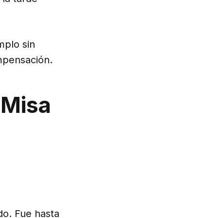
mplo sin
mpensación.
 Misa
do. Fue hasta