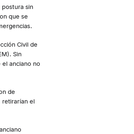
 postura sin
ron que se
emergencias.
cción Civil de
EM). Sin
 el anciano no
ron de
retirarían el
 anciano