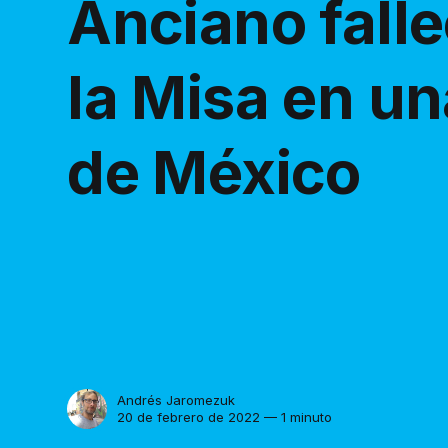
Anciano fall
la Misa en un
de México
Andrés Jaromezuk
20 de febrero de 2022 — 1 minuto