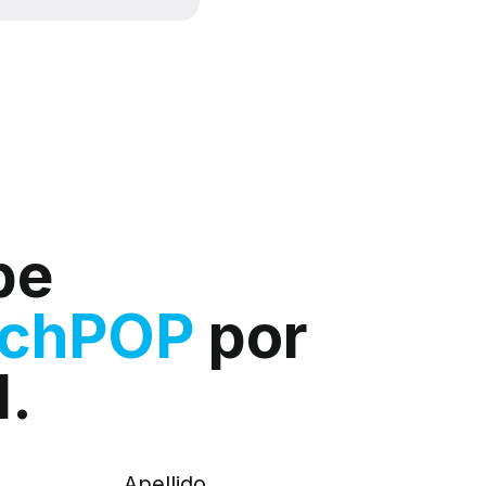
be
rchPOP
por
l.
Apellido