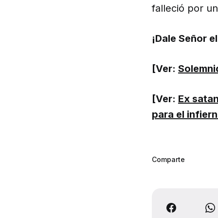
falleció por u
¡Dale Señor e
[Ver:
Solemnid
[Ver:
Ex satan
para el infier
Comparte