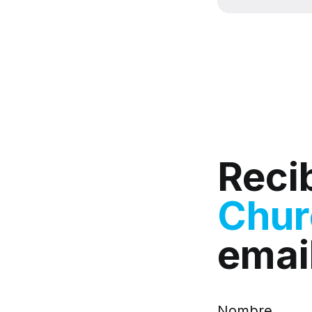
Reci
Chu
emai
Nombre