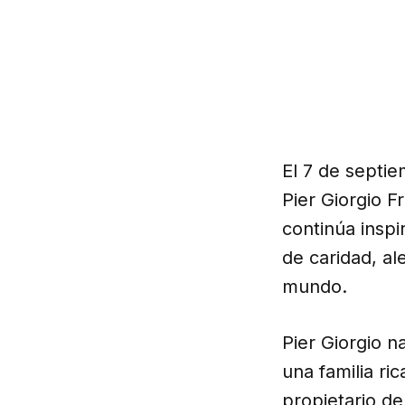
El 7 de septie
Pier Giorgio F
continúa inspi
de caridad, a
mundo.
Pier Giorgio n
una familia ri
propietario de