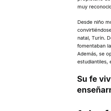
muy reconoci
Desde niño mo
convirtiéndose
natal, Turín. 
fomentaban la 
Además, se op
estudiantiles, 
Su fe vi
enseñar