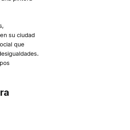
s,
 en su ciudad
ocial que
desigualdades.
upos
ara