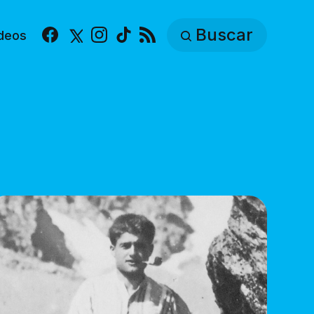
Buscar
deos
Facebook
X
Instagram
TikTok
RSS