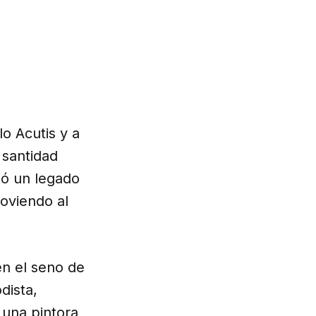
o Acutis y a
 santidad
jó un legado
oviendo al
en el seno de
dista,
 una pintora