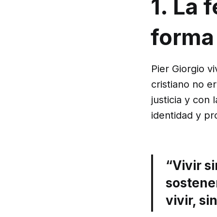
1. La 
forma
Pier Giorgio v
cristiano no e
justicia y con
identidad y pr
“Vivir s
sostener
vivir, si