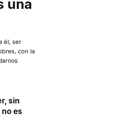
es una
 él, ser
obres, con la
 darnos
r, sin
 no es