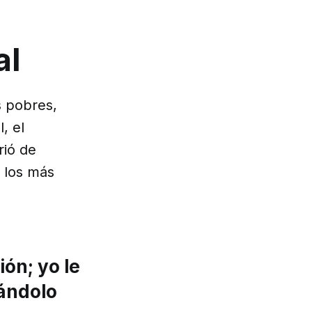
al
s pobres,
, el
rió de
a los más
ón; yo le
tándolo