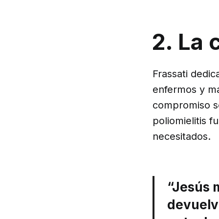
2. La 
Frassati dedic
enfermos y ma
compromiso so
poliomielitis
necesitados.
“Jesús 
devuelvo