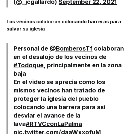
(@_jcgallardo)
September 22, 2021
Los vecinos colaboran colocando barreras para
salvar su iglesia
Personal de
@BomberosTf
colaboran
en el desalojo de los vecinos de
#Todoque
, principalmente en la zona
baja
En el video se aprecia como los
mismos vecinos han tratado de
proteger la iglesia del pueblo
colocando una barrera para así
desviar el avance de la
lava
#RTVCconLaPalma
pic.twitter.com/daaWxxofuM