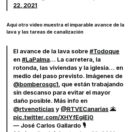
22, 2021
Aquí otro video muestra el imparable avance de la
lava y las tareas de canalización
El avance de la lava sobre
#Todoque
en
#LaPalma
… La carretera, la
rotonda, las viviendas y la iglesia… en
medio del paso previsto. Imágenes de
@bomberosgc1
, que están trabajando
sin descanso para evitar el mayor
daño posible. Más info en
@rtvenoticias
y
@RTVECanarias
🌋
pic.twitter.com/XHYfEgiEj0
— José Carlos Gallardo 🎙️