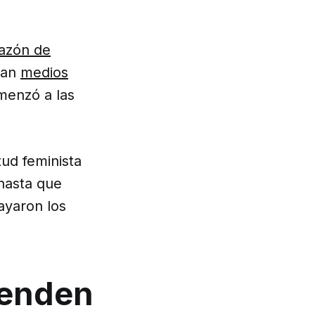
azón de
man
medios
omenzó a las
tud feminista
 hasta que
ayaron los
fienden