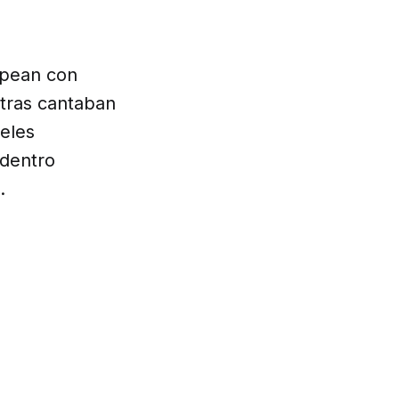
lpean con
ntras cantaban
eles
 dentro
.