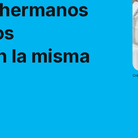
s hermanos
os
n la misma
Cré