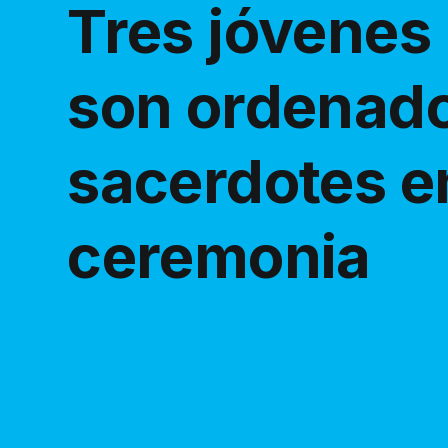
Tres jóvene
son ordenad
sacerdotes e
ceremonia