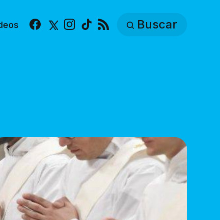
Buscar
deos
Facebook
X
Instagram
TikTok
RSS