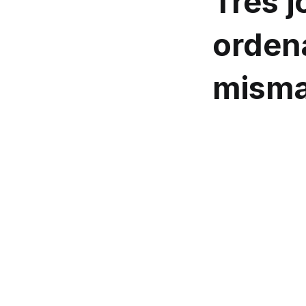
Tres 
orden
misma