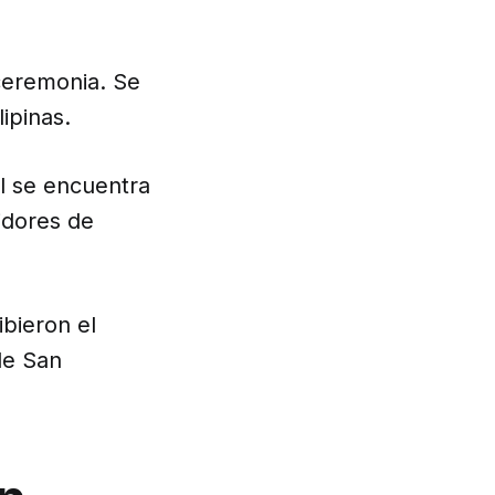
ceremonia. Se
ipinas.
l se encuentra
vidores de
ibieron el
de San