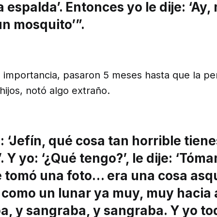
a espalda’. Entonces yo le dije: ‘Ay
un mosquito’”.
ta importancia, pasaron 5 meses hasta que la p
hijos, notó algo extraño.
: ‘Jefín, qué cosa tan horrible tiene
. Y yo: ‘¿Qué tengo?’, le dije: ‘Tó
Me tomó una foto… era una cosa asq
a como un lunar ya muy, muy hacia 
a, y sangraba, y sangraba. Y yo to