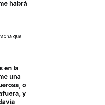
, me habrá
ersona que
s en la
mame una
uerosa, o
afuera, y
davía