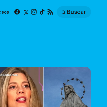
Buscar
deos
Facebook
X
Instagram
TikTok
RSS