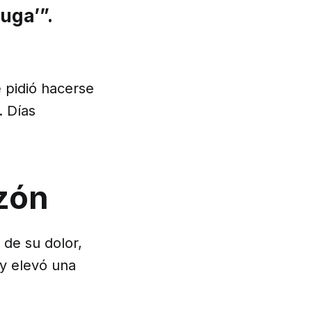
uga’”.
 pidió hacerse
. Días
zón
 de su dolor,
 y elevó una