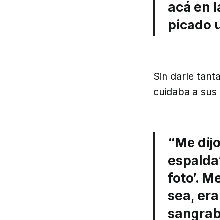
acá en l
picado 
Sin darle tan
cuidaba a sus 
“Me dijo
espalda’
foto’. 
sea, er
sangrab