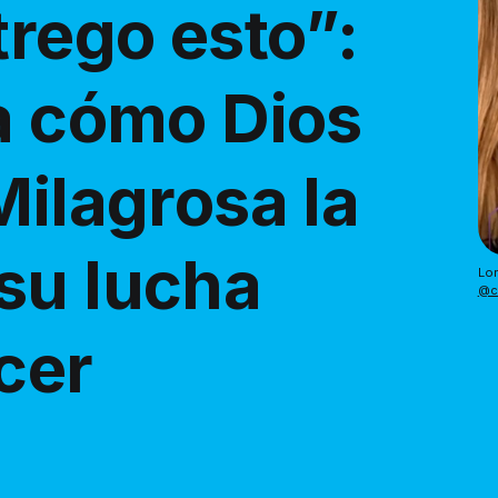
trego esto”:
ca cómo Dios
Milagrosa la
su lucha
@c
cer