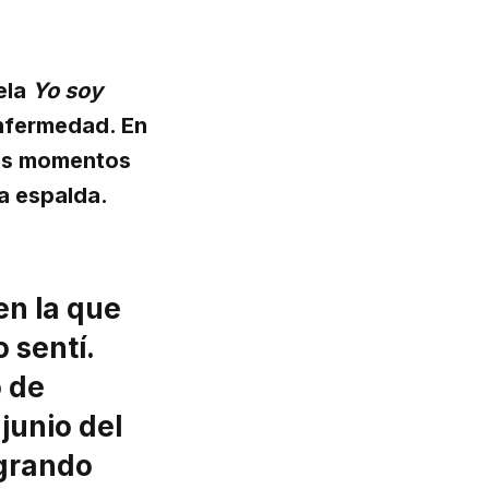
ela
Yo soy
enfermedad. En
los momentos
la espalda.
en la que
 sentí.
o de
junio del
ngrando