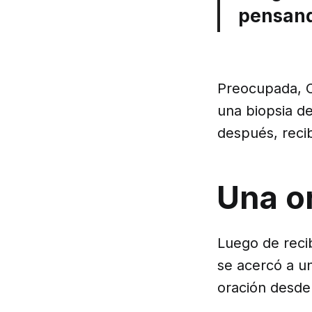
pensand
Preocupada, C
una biopsia de
después, recib
Una o
Luego de recib
se acercó a u
oración desde