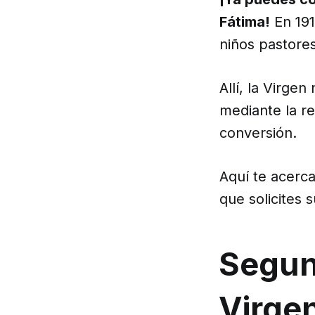
Fátima!
En 191
niños pastores
Allí, la Virge
mediante la r
conversión.
Aquí te acerc
que solicites s
Segund
Virge