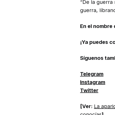
“De la guerra 
guerra, líbran
En el nombre d
¡Ya puedes co
Síguenos tam
Telegram
Instagram
Twitter
[Ver:
La apari
conocías
]