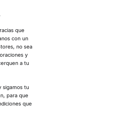
.
gracias que
ranos con un
tores, no sea
 oraciones y
cerquen a tu
y sigamos tu
ón, para que
ndiciones que