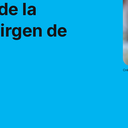
de la
Virgen de
Cré