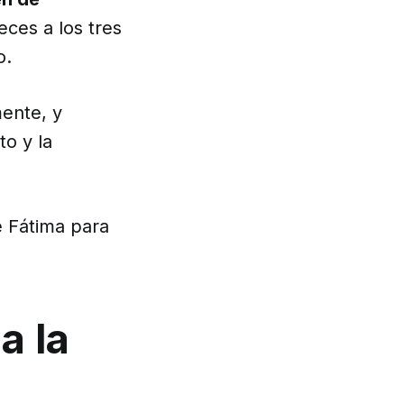
ces a los tres
o.
mente, y
to y la
e Fátima para
a la