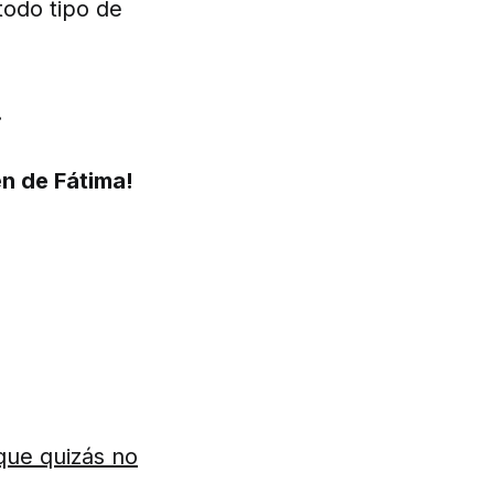
todo tipo de
.
en de Fátima!
que quizás no