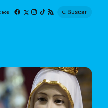
Buscar
deos
Facebook
X
Instagram
TikTok
RSS