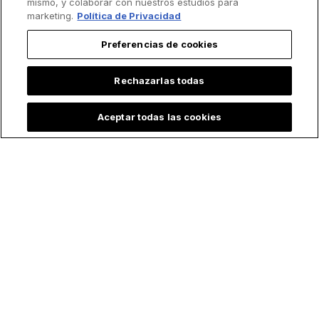
mismo, y colaborar con nuestros estudios para
marketing.
Política de Privacidad
Preferencias de cookies
Rechazarlas todas
Aceptar todas las cookies
¿Por qué los
¿Si no soy católico
católicos no deben
puedo recibir la
comer carne los
ceniza?
viernes? 10 datos
Respondemos a las