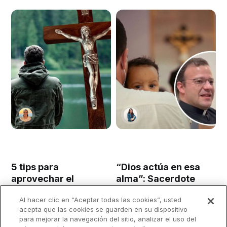
5 tips para
“Dios actúa en esa
aprovechar el
alma”: Sacerdote
silencio y llenarlo de
recomienda llevar a
Al hacer clic en “Aceptar todas las cookies”, usted
la presencia de Dios
los niños a Misa
acepta que las cookies se guarden en su dispositivo
aunque "armen
para mejorar la navegación del sitio, analizar el uso del
jaleo"