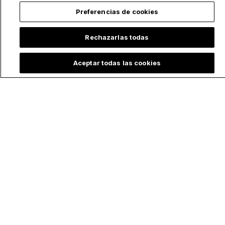
Preferencias de cookies
Rechazarlas todas
Aceptar todas las cookies
¿Por qué la Virgen
Club de fútbol
María aparece con
europeo dedica su
distintos atuendos?
nueva camiseta a
5 "outfits" icónicos
Santa Rosa de Lima:
de la Madre de Dios
la historia detrás del
y su significado
homenaje