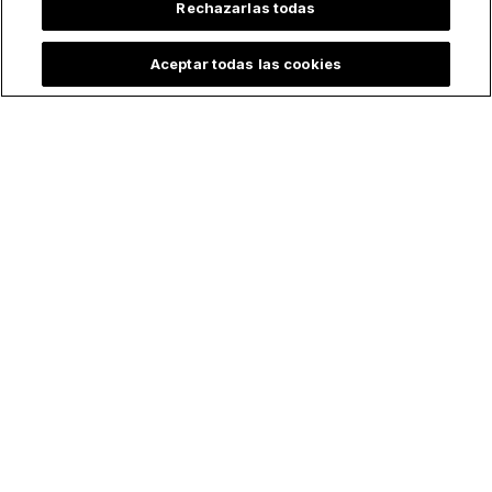
Rechazarlas todas
Aceptar todas las cookies
¿Por qué la Virgen
Club de fútbol
María aparece con
europeo dedica su
distintos atuendos?
nueva camiseta a
5 "outfits" icónicos
Santa Rosa de Lima:
de la Madre de Dios
la historia detrás del
y su significado
homenaje