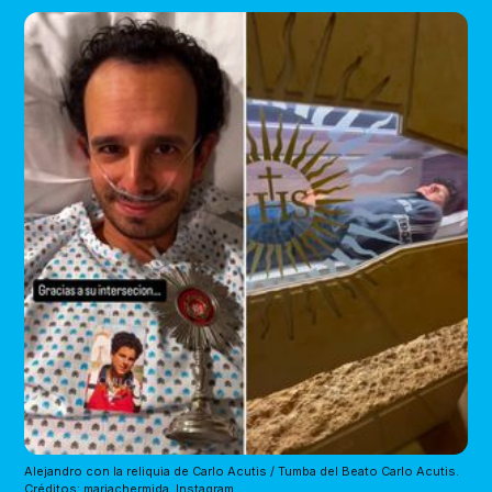
Alejandro con la reliquia de Carlo Acutis / Tumba del Beato Carlo Acutis. 
Créditos: 
mariachermida
, Instagram.