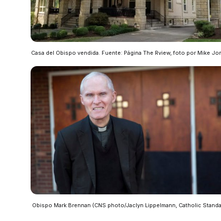
Casa del Obispo vendida. Fuente: Página The Rview, foto por Mike Jo
Obispo Mark Brennan (CNS photo/Jaclyn Lippelmann, Catholic Standa