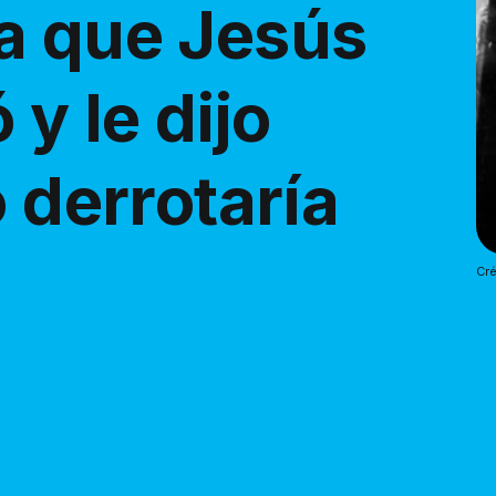
a que Jesús
 y le dijo
o derrotaría
Cré