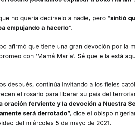
 que no quería decírselo a nadie, pero “
sintió q
ba empujando a hacerlo
“.
po afirmó que tiene una gran devoción por la m
bromeo con ‘Mamá María’. Sé que ella está aqu
os después, continúa invitando a los fieles catól
cen el rosario para liberar su país del terrori
a oración ferviente y la devoción a Nuestra Se
tamente será derrotado
”,
dice el obispo nigeri
video del miércoles 5 de mayo de 2021.