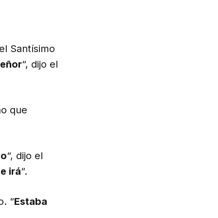
el Santísimo
Señor
“, dijo el
ino que
io
“, dijo el
e irá
“.
o. “
Estaba