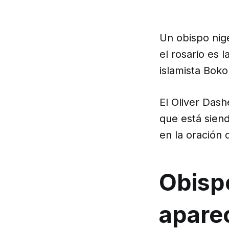
Un obispo nige
el rosario es l
islamista Bok
El Oliver Dash
que está sien
en la oración 
Obispo
aparec