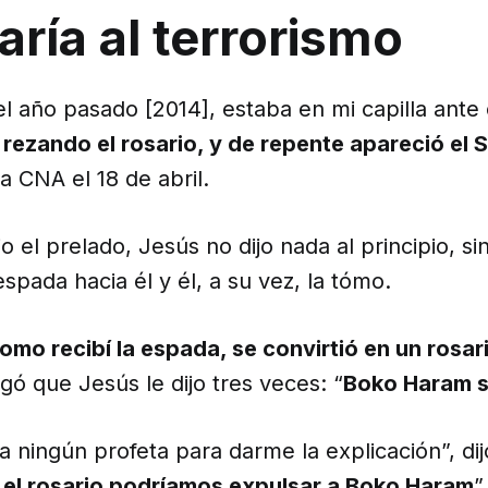
aría al terrorismo
el año pasado [2014], estaba en mi capilla ante 
…
rezando el rosario, y de repente apareció el 
 CNA el 18 de abril.
ijo el prelado, Jesús no dijo nada al principio, s
spada hacia él y él, a su vez, la tómo.
omo recibí la espada, se convirtió en un rosar
gó que Jesús le dijo tres veces: “
Boko Haram s
 ningún profeta para darme la explicación”, dij
 el rosario podríamos expulsar a Boko Haram
”.