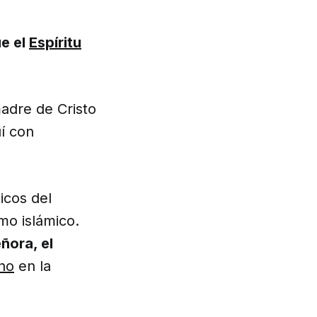
ue el
Espíritu
adre de Cristo
í con
icos del
smo islámico.
ñora, el
ano
en la