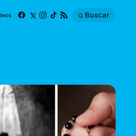
Buscar
deos
Facebook
X
Instagram
TikTok
RSS