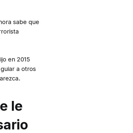
ahora sabe que
rrorista
ijo en 2015
guiar a otros
parezca.
e le
sario