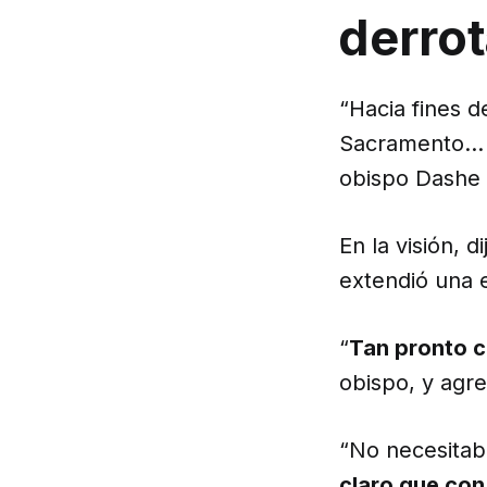
derrot
“Hacia fines d
Sacramento
obispo Dashe a
En la visión, d
extendió una e
“
Tan pronto c
obispo, y agre
“No necesitaba
claro que con