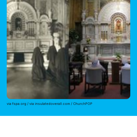
via fspa.org / via insulatedoverall.com / ChurchPOP