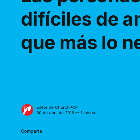
difíciles de 
que más lo n
Editor de ChurchPOP
30 de abril de 2016 — 1 minuto
Comparte