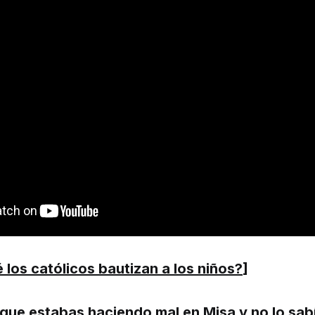
 los católicos bautizan a los niños?
]
que estabas haciendo mal en Misa y no lo sab