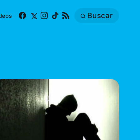
Buscar
deos
Facebook
X
Instagram
TikTok
RSS