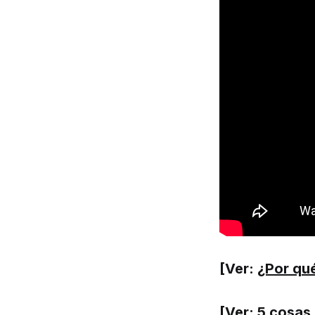
[Ver:
¿Por qué
[Ver:
5 cosas 